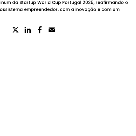
tinum da Startup World Cup Portugal 2025, reafirmando o
ossistema empreendedor, com a inovação e com um
X
LinkedIn
Partilhe
Email
no
Facebook