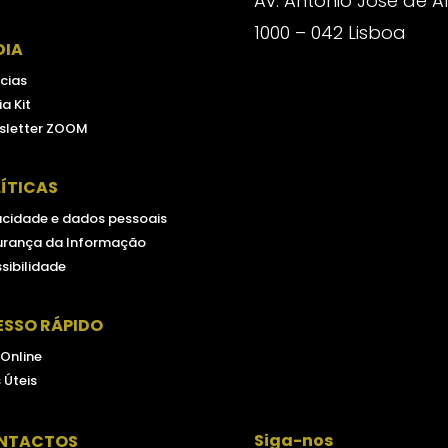
Av. António José de 
1000 – 042 Lisboa
DIA
cias
a Kit
sletter ZOOM
ÍTICAS
acidade e dados pessoais
urança da Informação
sibilidade
ESSO RÁPIDO
 Online
s Úteis
Siga-nos
NTACTOS