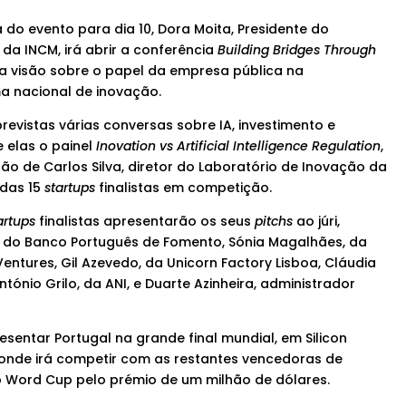
o evento para dia 10, Dora Moita, Presidente do
da INCM, irá abrir a conferência
Building Bridges Through
ua visão sobre o papel da empresa pública na
a nacional de inovação.
previstas várias conversas sobre IA, investimento e
e elas o painel
Inovation vs Artificial Intelligence Regulation
,
o de Carlos Silva, diretor do Laboratório de Inovação da
das 15
startups
finalistas em competição.
artups
finalistas apresentarão os seus
pitchs
ao júri,
, do Banco Português de Fomento, Sónia Magalhães, da
ntures, Gil Azevedo, da Unicorn Factory Lisboa, Cláudia
tónio Grilo, da ANI, e Duarte Azinheira, administrador
sentar Portugal na grande final mundial, em Silicon
, onde irá competir com as restantes vencedoras de
p Word Cup pelo prémio de um milhão de dólares.