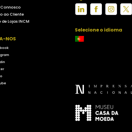
e Connosco
o ao Cliente
 de Lojas INCM
Selecione o idioma
GA-NOS
book
agram
din
ter
eo
ube