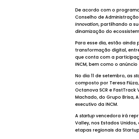
De acordo com o programa d
Conselho de Administração 
Innovation
, partilhando a s
dinamização do ecossistem
Para esse dia, estão ainda 
transformação digital, entr
que conta com a participaçã
INCM, bem como o anúncio 
No dia 11 de setembro, as
st
composto por Teresa Fiúza
Octanova SCR e FastTrack Ve
Machado, do Grupo Brisa, An
executivo da INCM.
A
startup
vencedora irá repre
Valley, nos Estados Unidos
etapas regionais da Startu