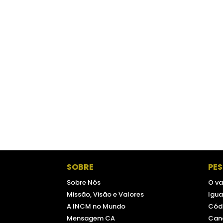
SOBRE
PE
Sobre Nós
O va
Missão, Visão e Valores
Igua
A INCM no Mundo
Códi
Mensagem CA
Can