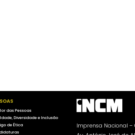
SSOAS
lor das Pessoas
ldade, Diversidade e Inclusão
Imprensa Nacional –
go de Ética
didaturas