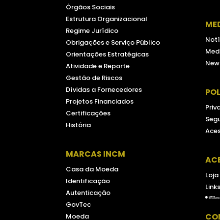
Órgãos Sociais
Estrutura Organizacional
ME
Regime Jurídico
Notí
Obrigações e Serviço Público
Medi
Orientações Estratégicas
New
Atividade e Reporte
Gestão de Riscos
Dívidas a Fornecedores
POL
Projetos Financiados
Priv
Certificações
Seg
História
Aces
MARCAS INCM
AC
Casa da Moeda
Loja
Identificação
Link
Autenticação
GovTec
CO
Moeda