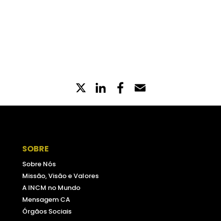
museucasadamoeda.pt
X
LinkedIn
Partilhe
Email
no
Facebook
SOBRE
Sobre Nós
Missão, Visão e Valores
A INCM no Mundo
Mensagem CA
Órgãos Sociais