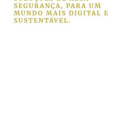
SEGURANÇA, PARA UM
MUNDO MAIS DIGITAL E
SUSTENTÁVEL.
A Casa da Moeda disponibiliza uma
vasta gama de produtos, serviços e
soluções de alta-segurança para
cidadãos, empresas e organismos
públicos, com especial incidência nas
áreas da
, da
, do
Identificação
Autenticação
Governo Tecnológico –
e da
GovTec
produção de
.
Moeda