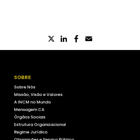
X
LinkedIn
Partilhe
Email
no
Facebook
SOBRE
Sobre Nós
Missão, Visão e Valores
A INCM no Mundo
Mensagem CA
Órgãos Sociais
Estrutura Organizacional
Regime Jurídico
Obrigações e Serviço Público