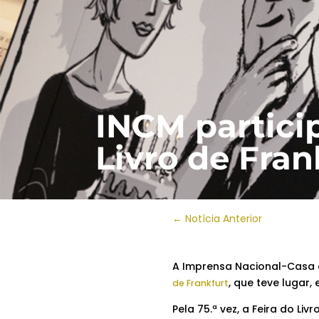
INCM particip
Livro de Fran
←
Notícia Anterior
A Imprensa Nacional-Casa 
, que teve lugar,
de Frankfurt
Pela 75.ª vez, a Feira do Liv