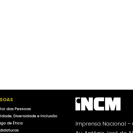
SSOAS
lor das Pessoas
ldade, Diversidade e Inclusão
Imprensa Nacional –
go de Ética
didaturas