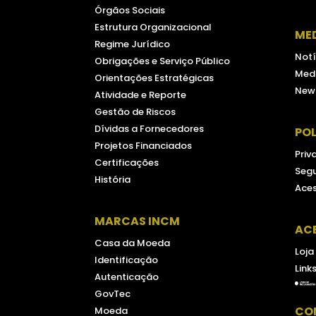
Órgãos Sociais
Estrutura Organizacional
ME
Regime Jurídico
Notí
Obrigações e Serviço Público
Medi
Orientações Estratégicas
New
Atividade e Reporte
Gestão de Riscos
Dívidas a Fornecedores
POL
Projetos Financiados
Priv
Certificações
Seg
História
Aces
MARCAS INCM
AC
Casa da Moeda
Loja
Identificação
Link
Autenticação
GovTec
CO
Moeda