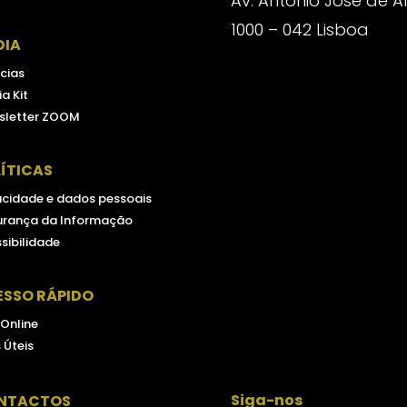
Av. António José de 
1000 – 042 Lisboa
DIA
cias
a Kit
sletter ZOOM
ÍTICAS
acidade e dados pessoais
urança da Informação
sibilidade
ESSO RÁPIDO
 Online
s Úteis
Siga-nos
NTACTOS