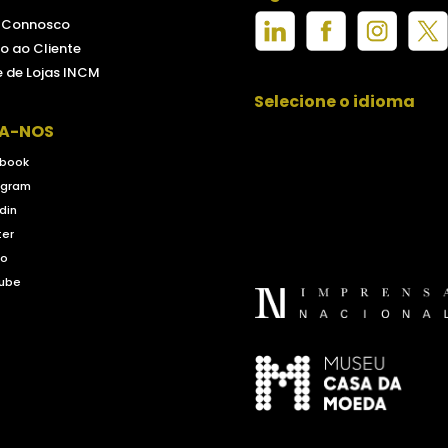
e Connosco
o ao Cliente
 de Lojas INCM
Selecione o idioma
GA-NOS
book
agram
din
ter
eo
ube