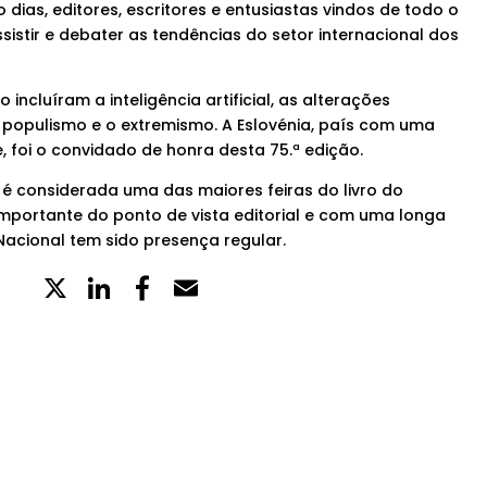
 dias, editores, escritores e entusiastas vindos de todo o
istir e debater as tendências do setor internacional dos
ncluíram a inteligência artificial, as alterações
o populismo e o extremismo. A Eslovénia, país com uma
ue, foi o convidado de honra desta 75.ª edição.
rt é considerada uma das maiores feiras do livro do
portante do ponto de vista editorial e com uma longa
Nacional tem sido presença regular.
X
LinkedIn
Partilhe
Email
no
Facebook