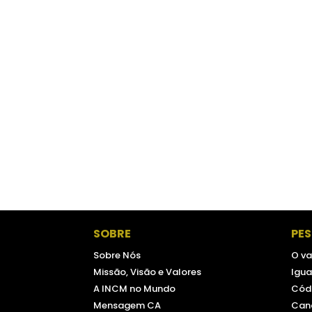
SOBRE
PE
Sobre Nós
O va
Missão, Visão e Valores
Igua
A INCM no Mundo
Códi
Mensagem CA
Can