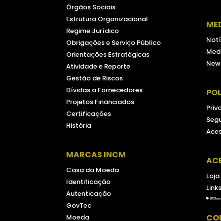
Órgãos Sociais
Estrutura Organizacional
ME
Regime Jurídico
Notí
Obrigações e Serviço Público
Medi
Orientações Estratégicas
New
Atividade e Reporte
Gestão de Riscos
Dívidas a Fornecedores
POL
Projetos Financiados
Priv
Certificações
Seg
História
Aces
MARCAS INCM
AC
Casa da Moeda
Loja
Identificação
Link
Autenticação
GovTec
CO
Moeda