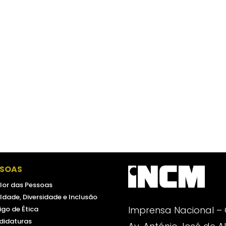
SSOAS
lor das Pessoas
ldade, Diversidade e Inclusão
Imprensa Nacional –
go de Ética
didaturas