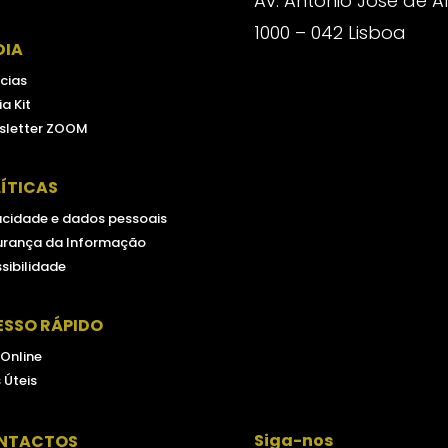
Av. António José de 
1000 – 042 Lisboa
DIA
cias
a Kit
sletter ZOOM
ÍTICAS
acidade e dados pessoais
urança da Informação
sibilidade
ESSO RÁPIDO
 Online
s Úteis
Siga-nos
NTACTOS