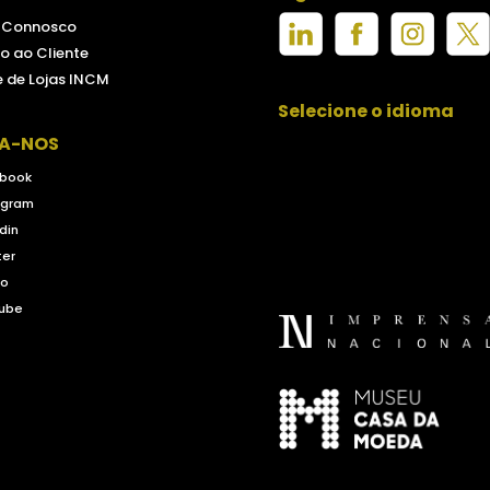
e Connosco
o ao Cliente
 de Lojas INCM
Selecione o idioma
GA-NOS
book
agram
din
ter
eo
ube