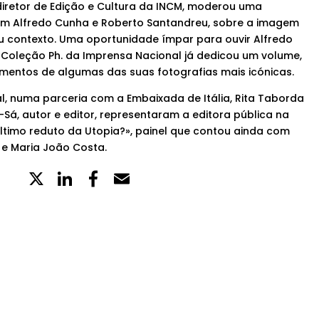
 diretor de Edição e Cultura da INCM, moderou uma
om Alfredo Cunha e Roberto Santandreu, sobre a imagem
eu contexto. Uma oportunidade ímpar para ouvir Alfredo
Coleção Ph. da Imprensa Nacional já dedicou um volume,
omentos de algumas das suas fotografias mais icónicas.
l, numa parceria com a Embaixada de Itália, Rita Taborda
s-Sá, autor e editor, representaram a editora pública na
último reduto da Utopia?», painel que contou ainda com
 e Maria João Costa.
X
LinkedIn
Partilhe
Email
no
Facebook