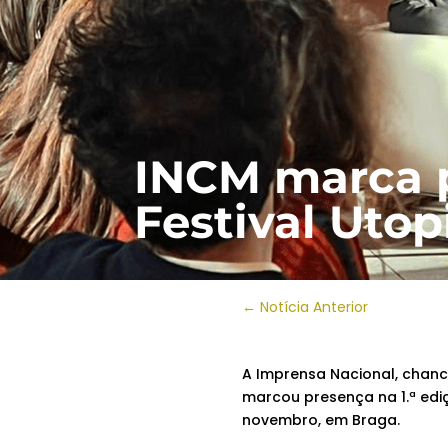
INCM marca p
Festival Utop
←
Notícia Anterior
A Imprensa Nacional, chan
marcou presença na 1.ª ediç
novembro, em Braga.