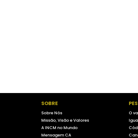
SOBRE
PE
Sobre Nós
O va
Missão, Visão e Valores
Igua
A INCM no Mundo
Códi
Mensagem CA
Can