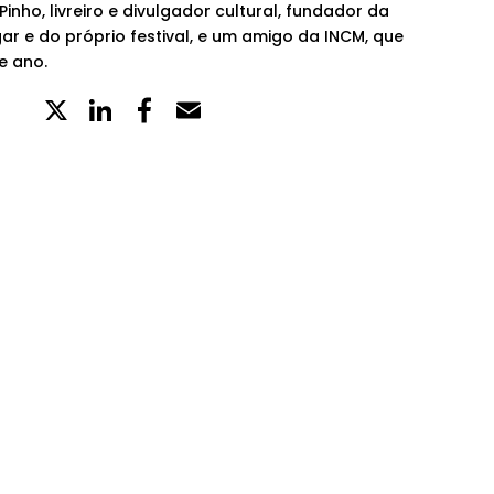
inho, livreiro e divulgador cultural, fundador da
gar e do próprio festival, e um amigo da INCM, que
e ano.
X
LinkedIn
Partilhe
Email
no
Facebook