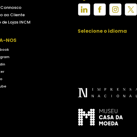
e Connosco
o ao Cliente
 de Lojas INCM
Selecione o idioma
GA-NOS
book
agram
din
ter
eo
ube