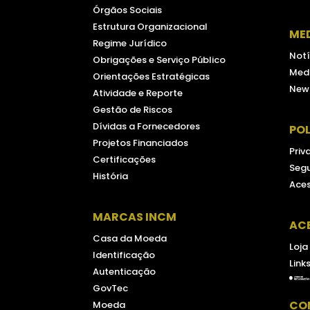
Órgãos Sociais
Estrutura Organizacional
ME
Regime Jurídico
Notí
Obrigações e Serviço Público
Medi
Orientações Estratégicas
New
Atividade e Reporte
Gestão de Riscos
Dívidas a Fornecedores
POL
Projetos Financiados
Priv
Certificações
Seg
História
Aces
MARCAS INCM
AC
Casa da Moeda
Loja
Identificação
Link
Autenticação
GovTec
CO
Moeda