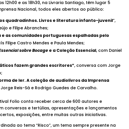
as 12h00 e as 18h30, na Livraria Santiago, têm lugar 5
prensa Nacional, todos eles abertos ao público:
os quadradinhos. Livros e literatura infanto-juvenil
”,
jo e Filipe Abranches;
a e as comunidades portuguesas espalhadas pelo
s Filipe Castro Mendes e Paula Mendes;
Essencial sobre Bocage
e a Coleção Essencial
, com Daniel
ticos fazem grandes escritores”
, conversa com Jorge
;
orma de ler. A coleção de audiolivros da Imprensa
Jorge Reis-Sá e Rodrigo Guedes de Carvalho.
stival Folio conta receber cerca de 600 autores e
em conversas e tertúlias, apresentações e lançamentos
certos, exposições, entre muitas outras iniciativas.
ordinada ao tema “Risco”, um tema sempre presente na