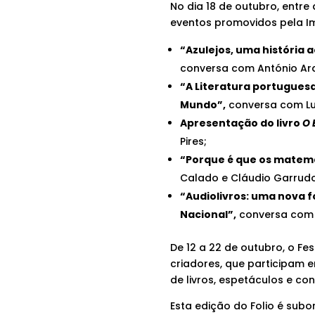
No dia 18 de outubro, entre 
eventos promovidos pela Im
“Azulejos, uma história a
conversa com António Araú
“A Literatura portugues
Mundo”,
conversa com Luí
Apresentação do livro
O 
Pires;
“Porque é que os matemá
Calado e Cláudio Garrudo
“Audiolivros: uma nova f
Nacional”,
conversa com 
De 12 a 22 de outubro, o Fe
criadores, que participam 
de livros, espetáculos e con
Esta edição do Folio é sub