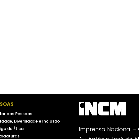
SSOAS
lor das Pessoas
ldade, Diversidade e Inclusão
Imprensa Nacional –
go de Ética
didaturas