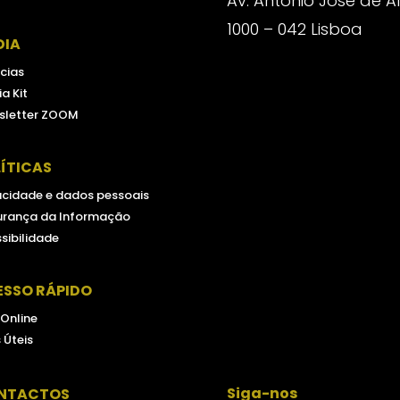
Av. António José de 
1000 – 042 Lisboa
DIA
cias
a Kit
sletter ZOOM
ÍTICAS
acidade e dados pessoais
urança da Informação
sibilidade
ESSO RÁPIDO
 Online
s Úteis
Siga-nos
NTACTOS