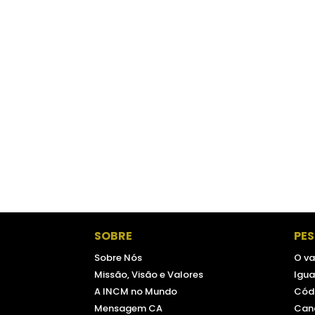
SOBRE
PE
Sobre Nós
O va
Missão, Visão e Valores
Igua
A INCM no Mundo
Códi
Mensagem CA
Can