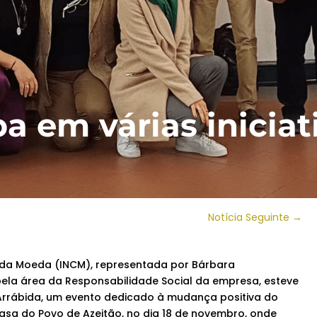
a em várias iniciat
Notícia Seguinte
→
da Moeda (INCM), representada por Bárbara
ela área da Responsabilidade Social da empresa, esteve
Arrábida, um evento dedicado à mudança positiva do
asa do Povo de Azeitão, no dia 18 de novembro, onde