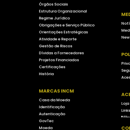
Órgãos Sociais
Estrutura Organizacional
ME
Regime Jurídico
Notí
Obrigações e Serviço Público
Medi
Orientações Estratégicas
New
Atividade e Reporte
Gestão de Riscos
Dívidas a Fornecedores
POL
Projetos Financiados
Priv
Certificações
Seg
História
Aces
MARCAS INCM
AC
Casa da Moeda
Loja
Identificação
Link
Autenticação
GovTec
CO
Moeda