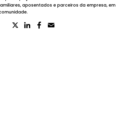
amiliares, aposentados e parceiros da empresa, em
 comunidade.
X
LinkedIn
Partilhe
Email
no
Facebook