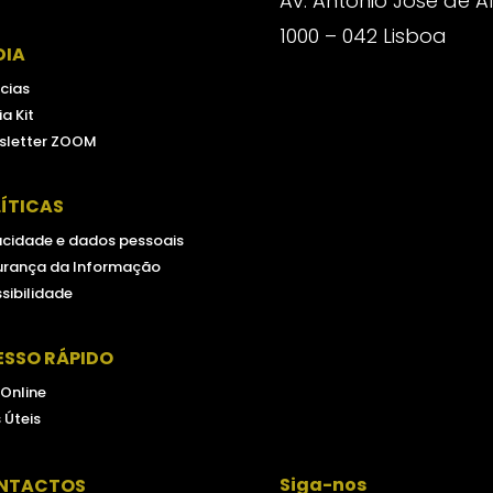
Av. António José de 
1000 – 042 Lisboa
DIA
cias
a Kit
sletter ZOOM
ÍTICAS
acidade e dados pessoais
urança da Informação
sibilidade
ESSO RÁPIDO
 Online
s Úteis
Siga-nos
NTACTOS