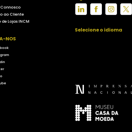
e Connosco
o ao Cliente
 de Lojas INCM
Selecione o idioma
GA-NOS
book
agram
din
ter
eo
ube