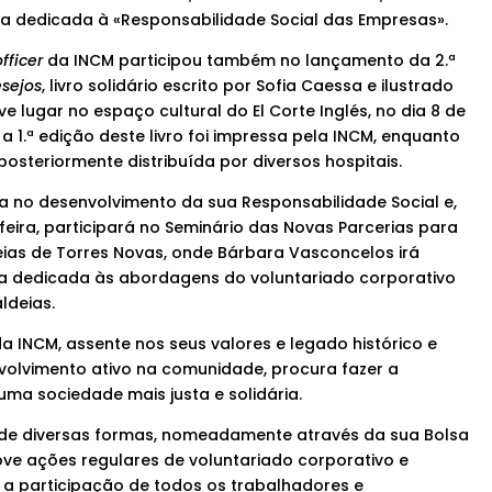
a dedicada à «Responsabilidade Social das Empresas».
fficer
da INCM participou também no lançamento da 2.ª
sejos
, livro solidário escrito por Sofia Caessa e ilustrado
e lugar no espaço cultural do El Corte Inglés, no dia 8 de
 1.ª edição deste livro foi impressa pela INCM, enquanto
 posteriormente distribuída por diversos hospitais.
 no desenvolvimento da sua Responsabilidade Social e,
-feira, participará no Seminário das Novas Parcerias para
ias de Torres Novas, onde Bárbara Vasconcelos irá
a dedicada às abordagens do voluntariado corporativo
ldeias.
a INCM, assente nos seus valores e legado histórico e
volvimento ativo na comunidade, procura fazer a
 uma sociedade mais justa e solidária.
 de diversas formas, nomeadamente através da sua Bolsa
ve ações regulares de voluntariado corporativo e
e a participação de todos os trabalhadores e