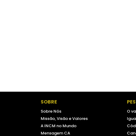
SOBRE
PE
Sobre Nós
O va
Missão, Visão e Valores
Igua
A INCM no Mundo
Códi
Mensagem CA
Can