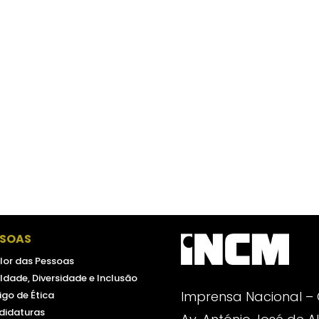
SSOAS
lor das Pessoas
ldade, Diversidade e Inclusão
Imprensa Nacional –
go de Ética
didaturas