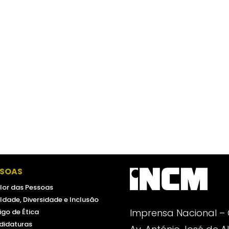
SSOAS
lor das Pessoas
ldade, Diversidade e Inclusão
Imprensa Nacional –
go de Ética
didaturas