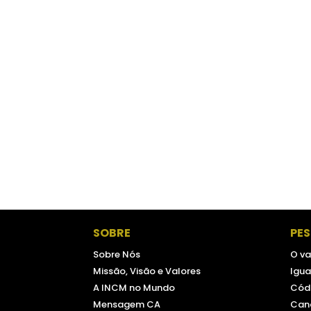
SOBRE
PE
Sobre Nós
O va
Missão, Visão e Valores
Igua
A INCM no Mundo
Códi
Mensagem CA
Can