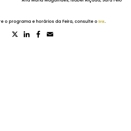
Ana Maria Magalhães, Isabel Alçada, Sara Feio
e o programa e horários da Feira, consulte o
.
link
X
LinkedIn
Partilhe
Email
no
Facebook