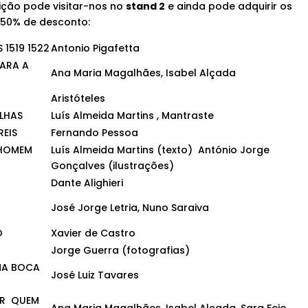
ção pode visitar-nos no
stand 2
e ainda pode adquirir os
m 50% de desconto:
1519 1522
Antonio Pigafetta
ARA A
Ana Maria Magalhães, Isabel Alçada
Aristóteles
ILHAS
Luís Almeida Martins , Mantraste
REIS
Fernando Pessoa
 HOMEM
Luís Almeida Martins (texto) António Jorge
Gonçalves (ilustrações)
Dante Alighieri
José Jorge Letria, Nuno Saraiva
O
Xavier de Castro
Jorge Guerra (fotografias)
NA BOCA
José Luiz Tavares
ER QUEM