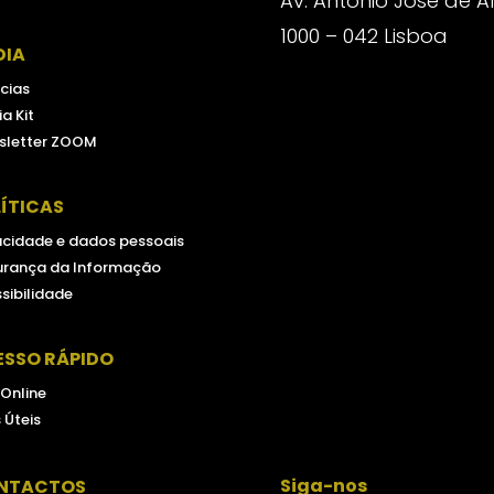
Av. António José de 
1000 – 042 Lisboa
DIA
cias
a Kit
sletter ZOOM
ÍTICAS
acidade e dados pessoais
urança da Informação
sibilidade
ESSO RÁPIDO
 Online
s Úteis
Siga-nos
NTACTOS