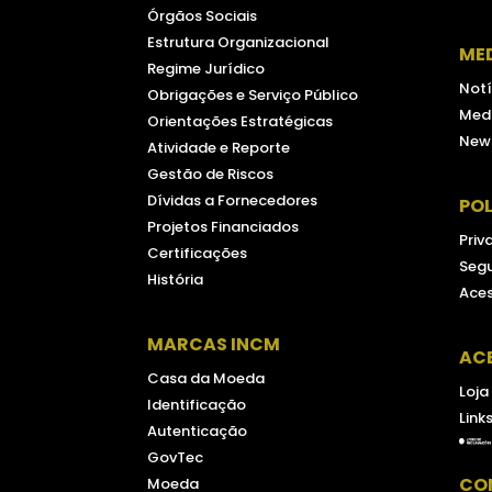
Órgãos Sociais
Estrutura Organizacional
ME
Regime Jurídico
Notí
Obrigações e Serviço Público
Medi
Orientações Estratégicas
New
Atividade e Reporte
Gestão de Riscos
Dívidas a Fornecedores
POL
Projetos Financiados
Priv
Certificações
Seg
História
Aces
MARCAS INCM
AC
Casa da Moeda
Loja
Identificação
Link
Autenticação
GovTec
CO
Moeda