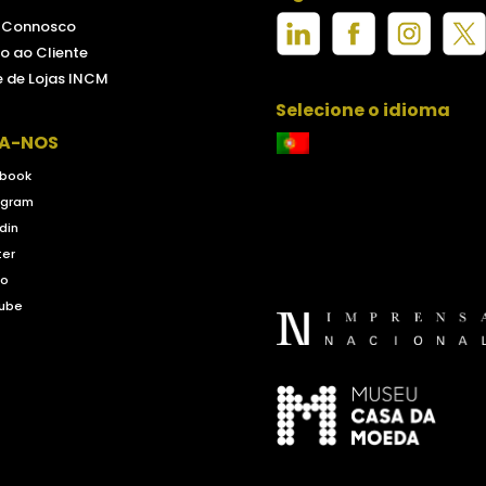
e Connosco
o ao Cliente
 de Lojas INCM
Selecione o idioma
GA-NOS
book
agram
din
ter
eo
ube