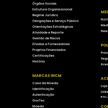
Órgãos Sociais
Estrutura Organizacional
ME
Regime Jurídico
Notí
Obrigações e Serviço Público
Medi
Orientações Estratégicas
New
Atividade e Reporte
Gestão de Riscos
Dívidas a Fornecedores
POL
Projetos Financiados
Priv
Certificações
Seg
História
Aces
MARCAS INCM
AC
Casa da Moeda
Loja
Identificação
Link
Autenticação
GovTec
CO
Moeda