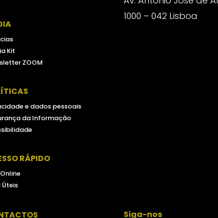
Av. António José de 
1000 – 042 Lisboa
DIA
cias
a Kit
sletter ZOOM
ÍTICAS
acidade e dados pessoais
urança da Informação
sibilidade
ESSO RÁPIDO
 Online
s Úteis
Siga-nos
NTACTOS