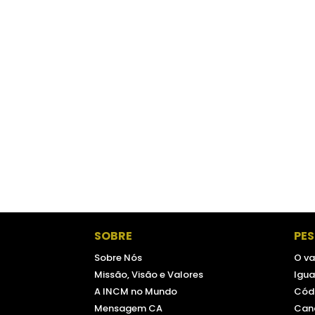
SOBRE
PE
Sobre Nós
O va
Missão, Visão e Valores
Igua
A INCM no Mundo
Códi
Mensagem CA
Can