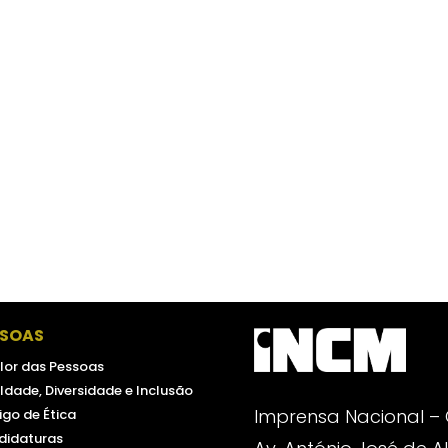
SSOAS
lor das Pessoas
ldade, Diversidade e Inclusão
Imprensa Nacional –
go de Ética
didaturas