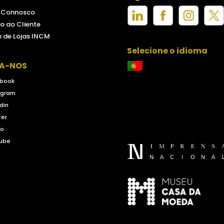
e Connosco
o ao Cliente
 de Lojas INCM
Selecione o idioma
GA-NOS
book
agram
din
ter
eo
ube