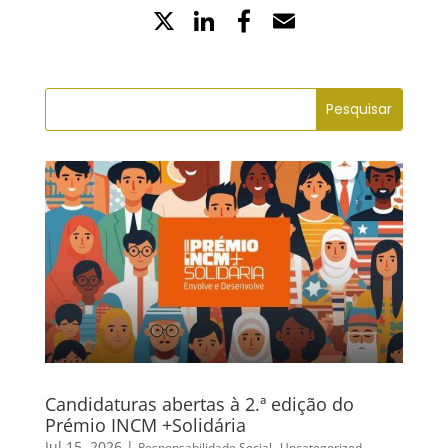
X
LinkedIn
Partilhe
Email
no
Facebook
Candidaturas abertas à 2.ª edição do
Prémio INCM +Solidária
Jul 15, 2026
|
,
Responsabilidade Social
Uncategorized