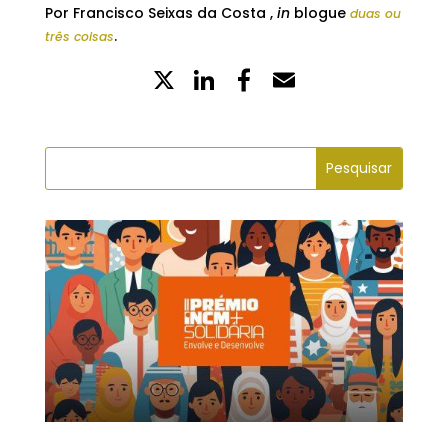
Por Francisco Seixas da Costa ,
in
blogue
duas ou
.
três coisas
X
LinkedIn
Partilhe
Email
no
Facebook