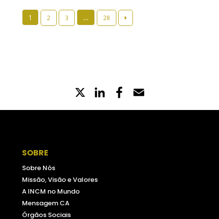
Paginação
1
…
2
3
28
dos
conteúdos
X
LinkedIn
Partilhe
Email
no
Facebook
SOBRE
Sobre Nós
Missão, Visão e Valores
A INCM no Mundo
Mensagem CA
Órgãos Sociais