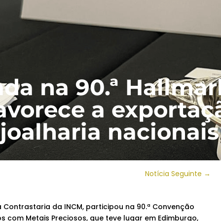
ada na 90.ª Hallma
avorece a exportaç
 joalharia nacionais
Notícia Seguinte
→
a Contrastaria da INCM, participou na 90.ª Convenção
s com Metais Preciosos, que teve lugar em Edimburgo,