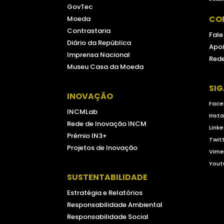
GovTec
CO
Moeda
Contrastaria
Fal
Diário da República
Apoi
Imprensa Nacional
Rede
Museu Casa da Moeda
SI
INOVAÇÃO
Face
INCMLab
Inst
Rede de Inovação INCM
Linke
Prémio IN3+
Twit
Projetos de Inovação
Vim
Yout
SUSTENTABILIDADE
Estratégia e Relatórios
Responsabilidade Ambiental
Responsabilidade Social