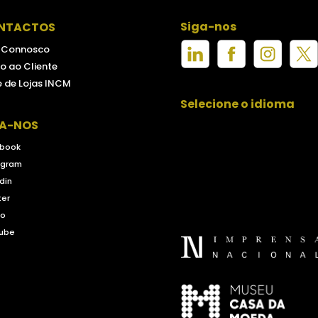
Siga-nos
NTACTOS
e Connosco
o ao Cliente
 de Lojas INCM
Selecione o idioma
GA-NOS
book
agram
din
ter
eo
ube