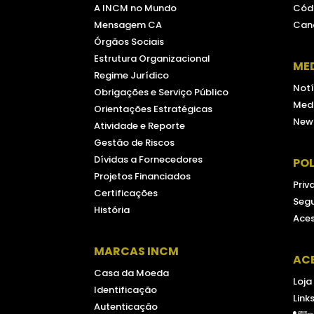
A INCM no Mundo
Códi
Mensagem CA
Can
Órgãos Sociais
Estrutura Organizacional
ME
Regime Jurídico
Notí
Obrigações e Serviço Público
Medi
Orientações Estratégicas
New
Atividade e Reporte
Gestão de Riscos
Dívidas a Fornecedores
POL
Projetos Financiados
Priv
Certificações
Seg
História
Aces
MARCAS INCM
AC
Casa da Moeda
Loja
Identificação
Link
Autenticação