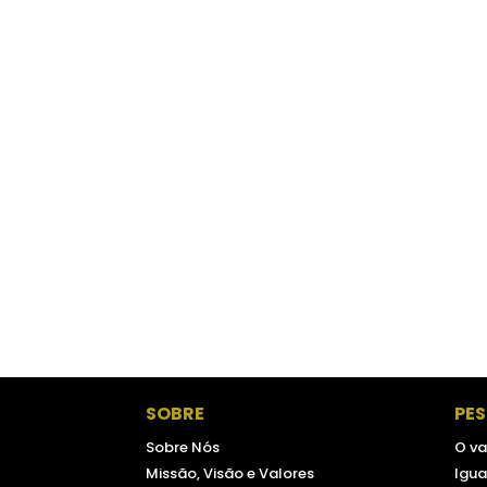
SOBRE
PE
Sobre Nós
O va
Missão, Visão e Valores
Igua