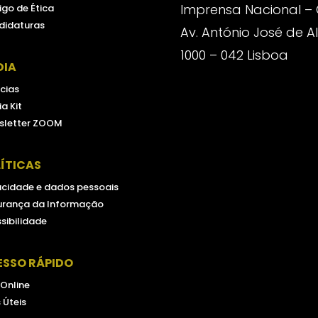
Imprensa Nacional –
go de Ética
didaturas
Av. António José de 
1000 – 042 Lisboa
DIA
cias
a Kit
sletter ZOOM
ÍTICAS
acidade e dados pessoais
urança da Informação
sibilidade
ESSO RÁPIDO
 Online
s Úteis