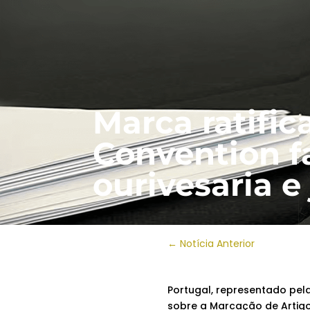
Marca ratific
Convention f
ourivesaria e
←
Notícia Anterior
Portugal, representado pel
sobre a Marcação de Artigo