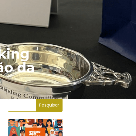
rking
ão da