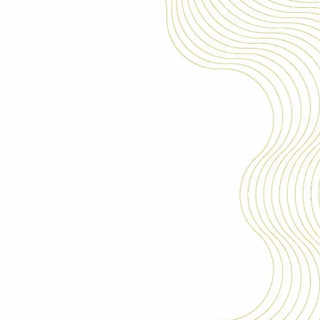
+
DIÁRIO DA
REPÚBLICA
+
CONTRASTARIA
+
LOJA INCM
+
MUSEU CASA DA
MOEDA