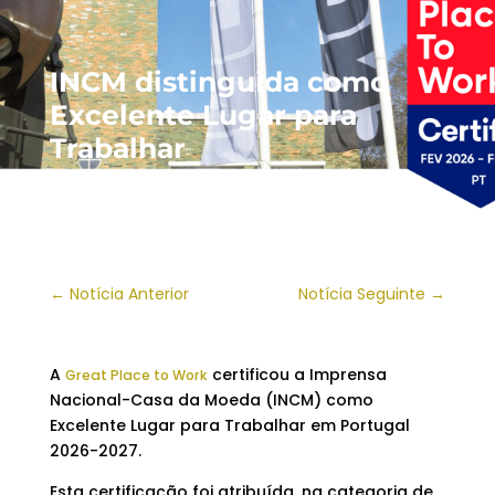
INCM distinguida como
Excelente Lugar para
Trabalhar
←
Notícia Anterior
Notícia Seguinte
→
A
certificou a Imprensa
Great Place to Work
Nacional-Casa da Moeda (INCM) como
Excelente Lugar para Trabalhar em Portugal
2026-2027.
Esta certificação foi atribuída, na categoria de