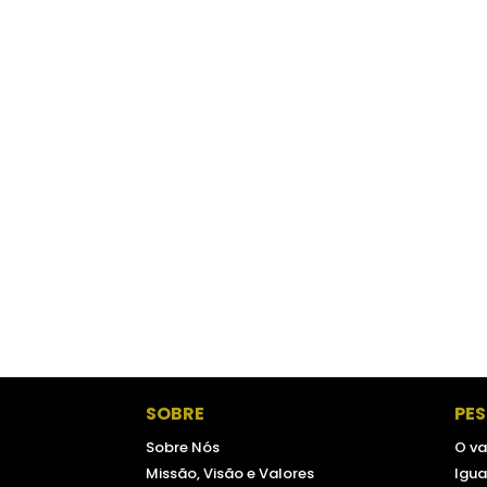
SOBRE
PE
Sobre Nós
O va
Missão, Visão e Valores
Igua