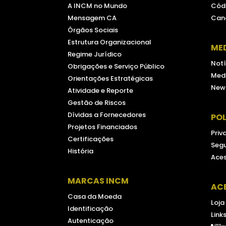
A INCM no Mundo
Códi
Mensagem CA
Can
Órgãos Sociais
Estrutura Organizacional
ME
Regime Jurídico
Notí
Obrigações e Serviço Público
Medi
Orientações Estratégicas
New
Atividade e Reporte
Gestão de Riscos
Dívidas a Fornecedores
POL
Projetos Financiados
Priv
Certificações
Seg
História
Aces
MARCAS INCM
AC
Casa da Moeda
Loja
Identificação
Link
Autenticação