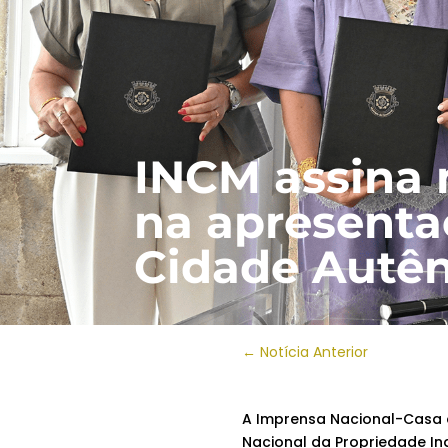
INCM assina
na apresenta
Cidade Autên
←
Notícia Anterior
A Imprensa Nacional-Casa d
Nacional da Propriedade Indu