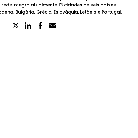
 rede integra atualmente 13 cidades de seis países
anha, Bulgária, Grécia, Eslováquia, Letónia e Portugal.
X
LinkedIn
Partilhe
Email
no
Facebook