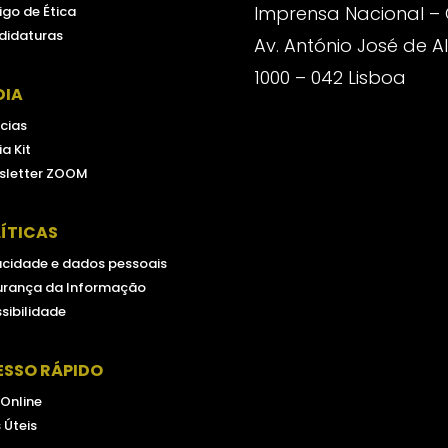
Imprensa Nacional –
go de Ética
didaturas
Av. António José de 
1000 – 042 Lisboa
DIA
cias
a Kit
sletter ZOOM
ÍTICAS
acidade e dados pessoais
urança da Informação
sibilidade
ESSO RÁPIDO
 Online
s Úteis