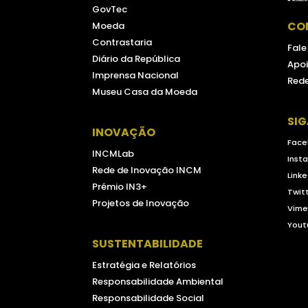
GovTec
CO
Moeda
Contrastaria
Fal
Diário da República
Apoi
Imprensa Nacional
Rede
Museu Casa da Moeda
SI
INOVAÇÃO
Face
INCMLab
Inst
Rede de Inovação INCM
Linke
Prémio IN3+
Twit
Projetos de Inovação
Vim
Yout
SUSTENTABILIDADE
Estratégia e Relatórios
Responsabilidade Ambiental
Responsabilidade Social