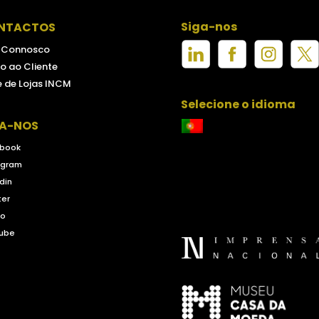
Siga-nos
NTACTOS
e Connosco
o ao Cliente
 de Lojas INCM
Selecione o idioma
GA-NOS
book
agram
din
ter
eo
ube