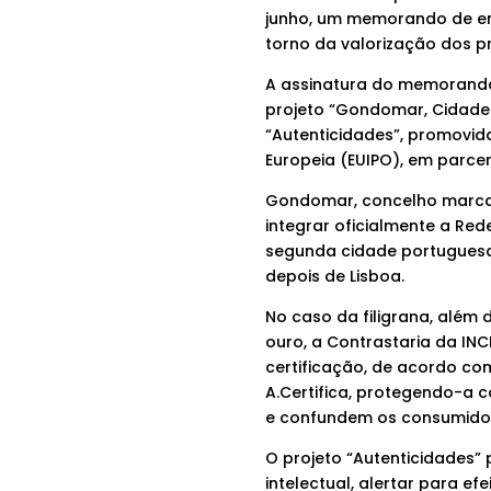
junho, um memorando de en
torno da valorização dos p
A assinatura do memorand
projeto “Gondomar, Cidade A
“Autenticidades”, promovida
Europeia (EUIPO), em parcer
Gondomar, concelho marcado
integrar oficialmente a Re
segunda cidade portuguesa 
depois de Lisboa.
No caso da filigrana, além 
ouro, a Contrastaria da IN
certificação, de acordo com
A.Certifica, protegendo-a c
e confundem os consumido
O projeto “Autenticidades” 
intelectual, alertar para e