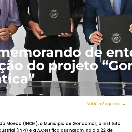
 memorando de en
ção do projeto “G
tica”
Notícia Seguinte
→
a Moeda (INCM), o Município de Gondomar, o Instituto
strial (INPI) e a A.Certifica assinaram, no dia 22 de