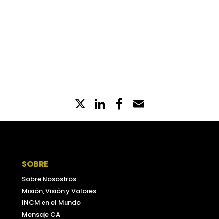
Enviar
=
4 + 13
X
LinkedIn
Partilhe
Email
no
Facebook
SOBRE
Sobre Nosostros
Misión, Visión y Valores
INCM en el Mundo
Mensaje CA