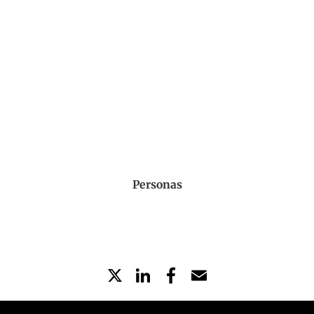
Personas
X
LinkedIn
Partilhe
Email
no