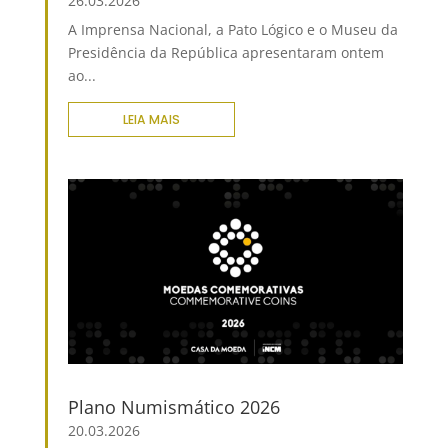
26.03.2026
A Imprensa Nacional, a Pato Lógico e o Museu da
Presidência da República apresentaram ontem
ao...
LEIA MAIS
Plano Numismático 2026
20.03.2026